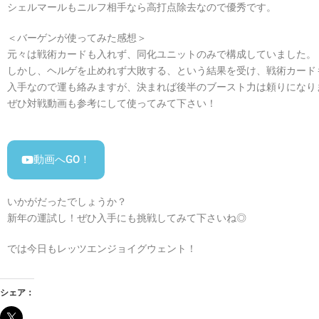
シェルマールもニルフ相手なら高打点除去なので優秀です。
＜バーゲンが使ってみた感想＞
元々は戦術カードも入れず、同化ユニットのみで構成していました。
しかし、ヘルゲを止めれず大敗する、という結果を受け、戦術カード
入手なので運も絡みますが、決まれば後半のブースト力は頼りになり
ぜひ対戦動画も参考にして使ってみて下さい！
動画へGO！
いかがだったでしょうか？
新年の運試し！ぜひ入手にも挑戦してみて下さいね◎
では今日もレッツエンジョイグウェント！
シェア：