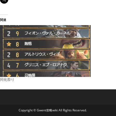
関連
同化祭り
Copyright © Gwent攻略wiki All Rights Reserved.