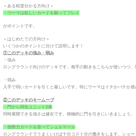
＜ある程度分かる方向け＞
・ウーマは欲しいカードを願ってプレイ
がポイントです。
＜はじめたての方向け＞
いくつかのポイントに分けて説明します！
①このデッキの強み・弱み
・強み
ロングラウンド向けのデッキです。相手の動きをこちらが使いつつ、
・弱み
入手で弱いカードを引くと厳しいです。特にウーマはイチかバチか感
②このデッキのキームーブ
・門から同化ユニット2体
同時展開できる強さは健在です。積極的に門を引きにいきましょう。
・他勢力カードを並べてシェルマール
ロングラウンドでうまくいけば十分コスト分の働きをします。ショー