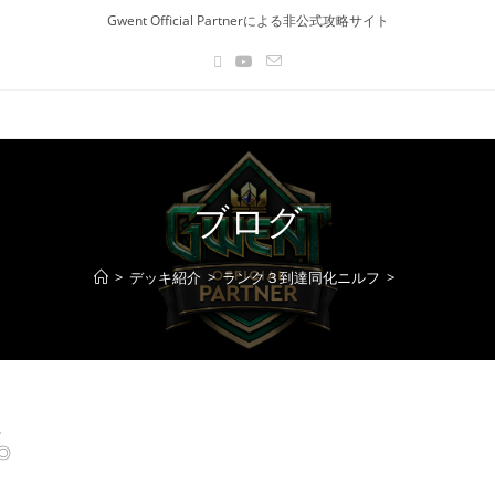
Gwent Official Partnerによる非公式攻略サイト
ブログ
>
デッキ紹介
>
ランク３到達同化ニルフ
>
。
◎