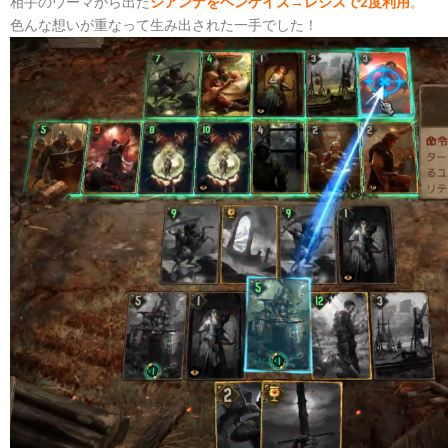
相手のウーマから出た
シアンナをヘンゲイズ→レジスで2度利用
。
色んな想いが重なって生み出された一手でした！