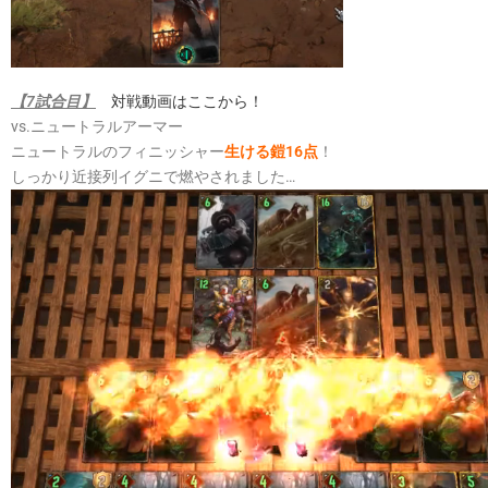
【7試合目】
対戦動画はここから！
vs.ニュートラルアーマー
ニュートラルのフィニッシャー
生ける鎧16点
！
しっかり近接列イグニで燃やされました…