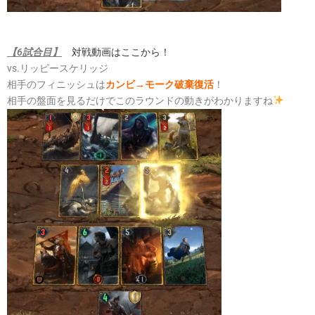
【6試合目】
対戦動画はここから！
vs.リッピースケリッジ
相手のフィニッシュは
カンビ→モーク破棄復活
！
相手の盤面を見るだけでこのラウンドの動きがわかりますね