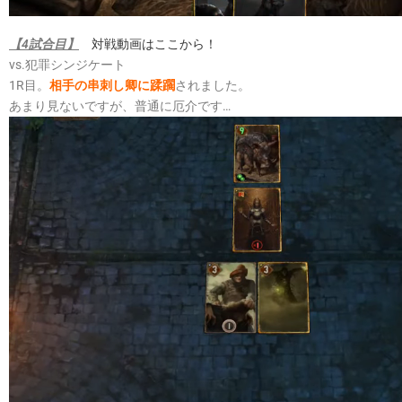
【4試合目】
対戦動画はここから！
vs.犯罪シンジケート
1R目。
相手の串刺し卿に蹂躙
されました。
あまり見ないですが、普通に厄介です…