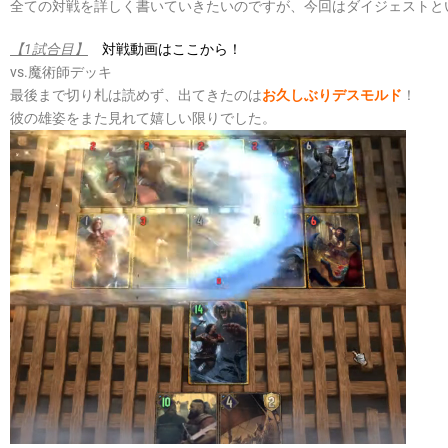
全ての対戦を詳しく書いていきたいのですが、今回はダイジェストと
【1試合目】
対戦動画はここから！
vs.魔術師デッキ
最後まで切り札は読めず、出てきたのは
お久しぶりデスモルド
！
彼の雄姿をまた見れて嬉しい限りでした。