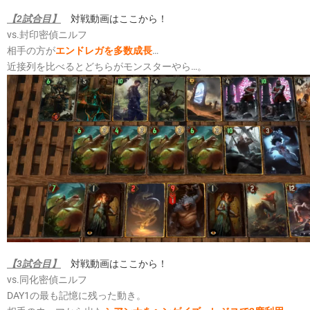
【2試合目】
対戦動画はここから！
vs.封印密偵ニルフ
相手の方が
エンドレガを多数成長
…
近接列を比べるとどちらがモンスターやら…。
【3試合目】
対戦動画はここから！
vs.同化密偵ニルフ
DAY1の最も記憶に残った動き。