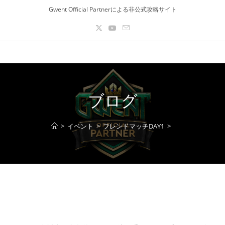
Gwent Official Partnerによる非公式攻略サイト
ブログ
>
イベント
>
フレンドマッチDAY1
>